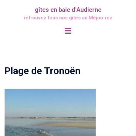
Aller
gîtes en baie d'Audierne
au
retrouvez tous nos gîtes au Méjou-roz
contenu
Ouvrir/fermer
le
menu
Plage de Tronoën