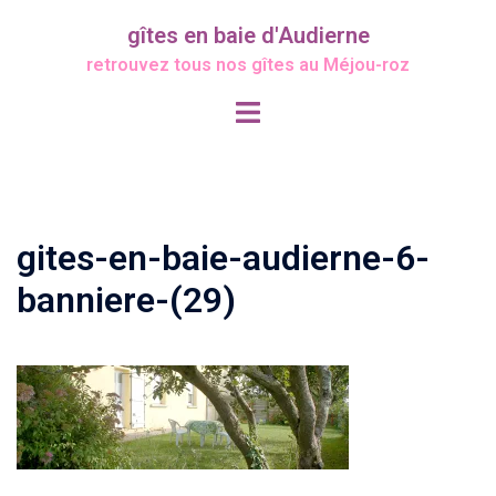
Aller
gîtes en baie d'Audierne
au
retrouvez tous nos gîtes au Méjou-roz
contenu
Ouvrir/fermer
le
menu
gites-en-baie-audierne-6-
banniere-(29)