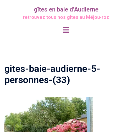
Aller
gîtes en baie d'Audierne
au
retrouvez tous nos gîtes au Méjou-roz
contenu
Ouvrir/fermer
le
menu
gites-baie-audierne-5-
personnes-(33)