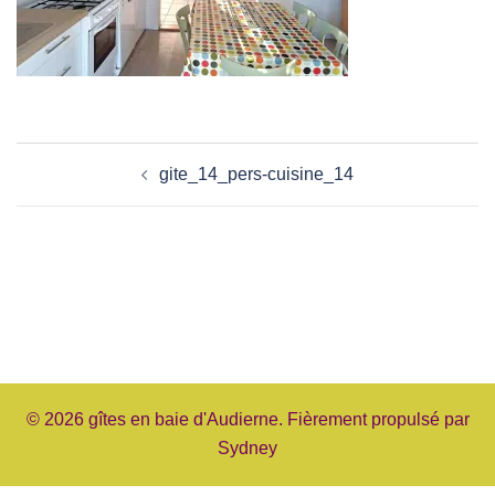
Navigation
gite_14_pers-cuisine_14
d’article
© 2026 gîtes en baie d'Audierne. Fièrement propulsé par
Sydney