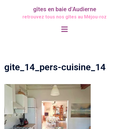
Aller
gîtes en baie d'Audierne
au
retrouvez tous nos gîtes au Méjou-roz
contenu
Ouvrir/fermer
le
menu
gite_14_pers-cuisine_14