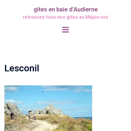
Aller
gîtes en baie d'Audierne
au
retrouvez tous nos gîtes au Méjou-roz
contenu
Ouvrir/fermer
le
menu
Lesconil