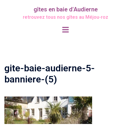
Aller
gîtes en baie d'Audierne
au
retrouvez tous nos gîtes au Méjou-roz
contenu
Ouvrir/fermer
le
menu
gite-baie-audierne-5-
banniere-(5)