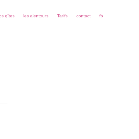
os gîtes
les alentours
Tarifs
contact
fb