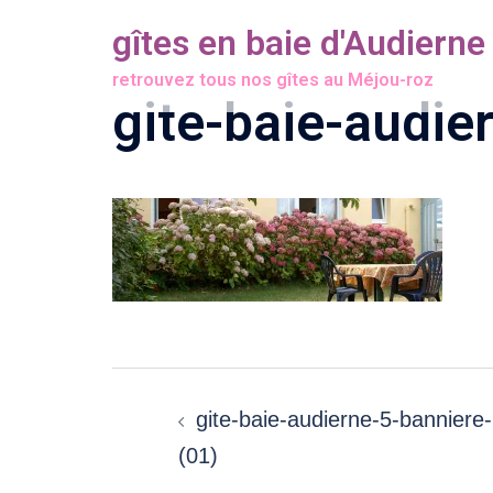
Aller
gîtes en baie d'Audierne
au
retrouvez tous nos gîtes au Méjou-roz
contenu
gite-baie-audie
Navigation
gite-baie-audierne-5-banniere-
d’article
(01)