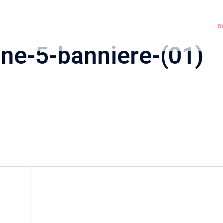
n
rne-5-banniere-(01)