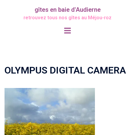
Aller
gîtes en baie d'Audierne
au
retrouvez tous nos gîtes au Méjou-roz
contenu
Ouvrir/fermer
le
menu
OLYMPUS DIGITAL CAMERA