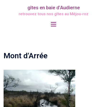
Aller
gîtes en baie d'Audierne
au
retrouvez tous nos gîtes au Méjou-roz
contenu
Ouvrir/fermer
le
menu
Mont d’Arrée