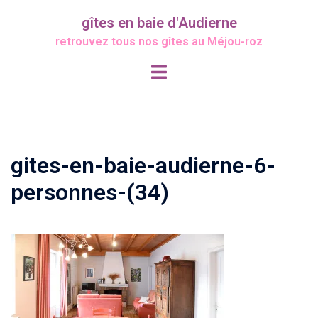
Aller
gîtes en baie d'Audierne
au
retrouvez tous nos gîtes au Méjou-roz
contenu
Ouvrir/fermer
le
menu
gites-en-baie-audierne-6-
personnes-(34)