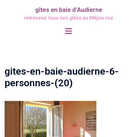
Aller
gîtes en baie d'Audierne
au
retrouvez tous nos gîtes au Méjou-roz
contenu
Ouvrir/fermer
le
menu
gites-en-baie-audierne-6-
personnes-(20)