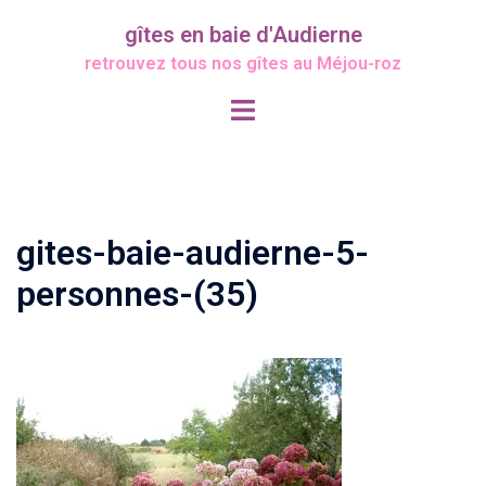
Aller
gîtes en baie d'Audierne
au
retrouvez tous nos gîtes au Méjou-roz
contenu
Ouvrir/fermer
le
menu
gites-baie-audierne-5-
personnes-(35)