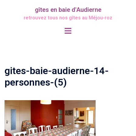
Aller
gîtes en baie d'Audierne
au
retrouvez tous nos gîtes au Méjou-roz
contenu
Ouvrir/fermer
le
menu
gites-baie-audierne-14-
personnes-(5)