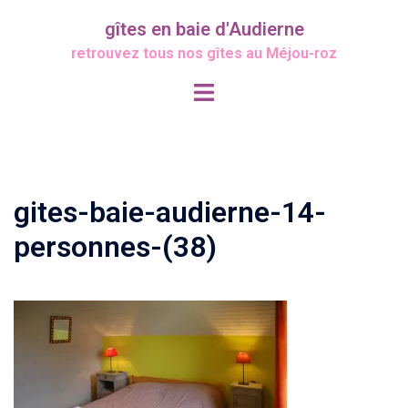
Aller
gîtes en baie d'Audierne
au
retrouvez tous nos gîtes au Méjou-roz
contenu
Ouvrir/fermer
le
menu
gites-baie-audierne-14-
personnes-(38)