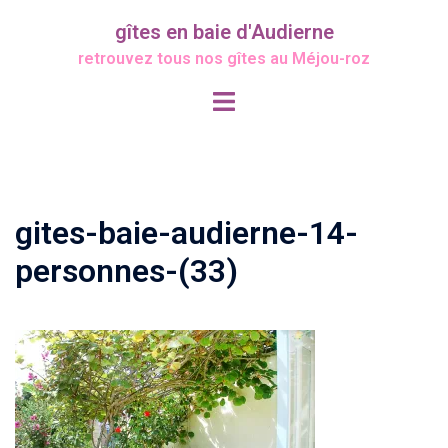
Aller
gîtes en baie d'Audierne
au
retrouvez tous nos gîtes au Méjou-roz
contenu
Ouvrir/fermer
le
menu
gites-baie-audierne-14-
personnes-(33)