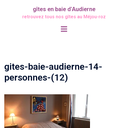
Aller
gîtes en baie d'Audierne
au
retrouvez tous nos gîtes au Méjou-roz
contenu
Ouvrir/fermer
le
menu
gites-baie-audierne-14-
personnes-(12)