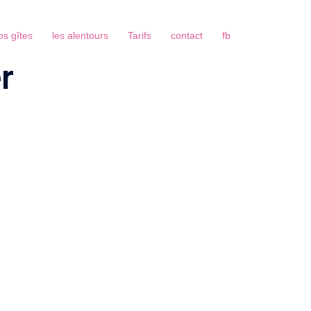
os gîtes
les alentours
Tarifs
contact
fb
r