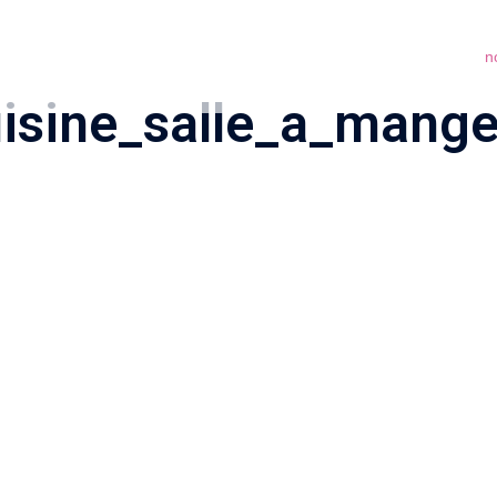
n
uisine_salle_a_mange