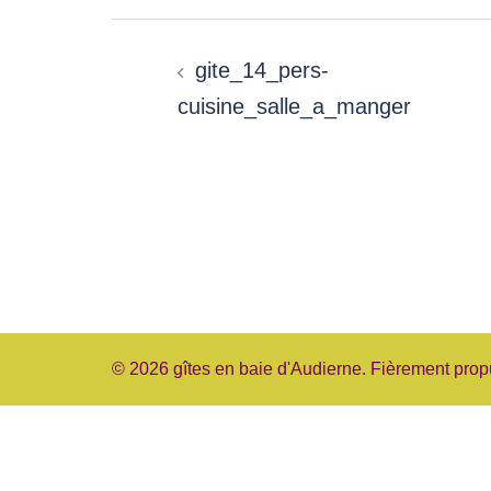
Navigation
gite_14_pers-
d’article
cuisine_salle_a_manger
© 2026 gîtes en baie d'Audierne. Fièrement pro