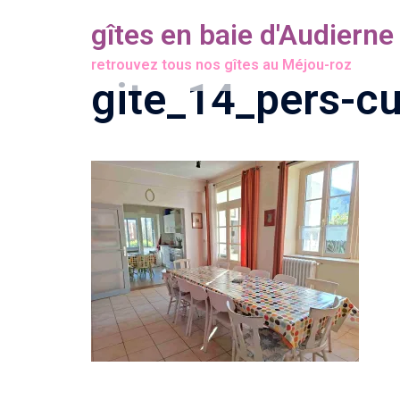
Aller
gîtes en baie d'Audierne
au
retrouvez tous nos gîtes au Méjou-roz
contenu
gite_14_pers-c