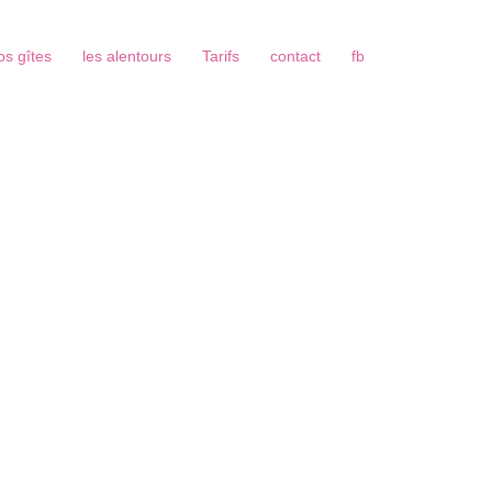
os gîtes
les alentours
Tarifs
contact
fb