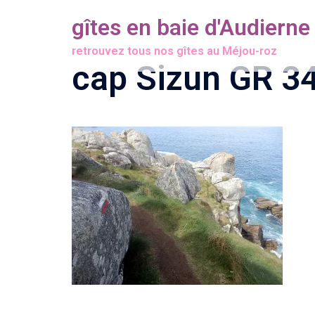
Aller
gîtes en baie d'Audierne
au
retrouvez tous nos gîtes au Méjou-roz
contenu
cap Sizun GR 3