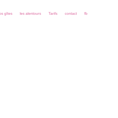
os gîtes
les alentours
Tarifs
contact
fb