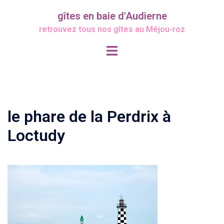
Aller
gîtes en baie d'Audierne
au
retrouvez tous nos gîtes au Méjou-roz
contenu
Ouvrir/fermer
le
menu
le phare de la Perdrix à
Loctudy