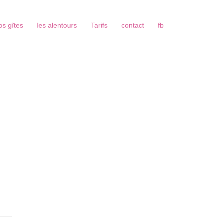
os gîtes
les alentours
Tarifs
contact
fb