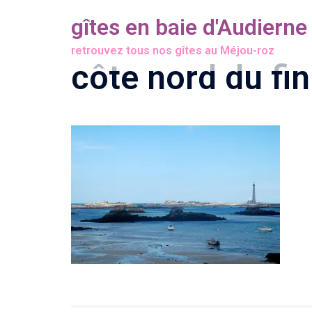
Aller
gîtes en baie d'Audierne
au
retrouvez tous nos gîtes au Méjou-roz
contenu
côte nord du fin