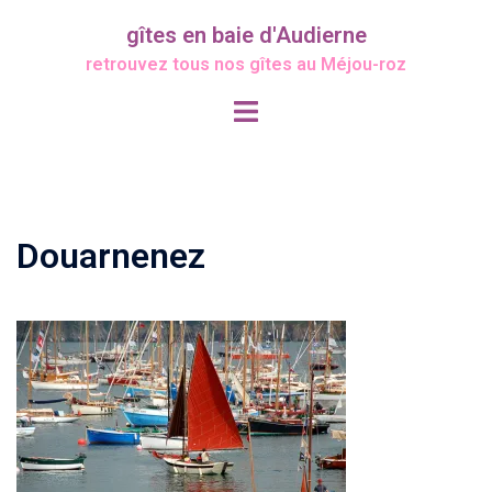
Aller
gîtes en baie d'Audierne
au
retrouvez tous nos gîtes au Méjou-roz
contenu
Ouvrir/fermer
le
menu
Douarnenez