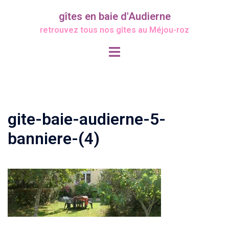
Aller
gîtes en baie d'Audierne
au
retrouvez tous nos gîtes au Méjou-roz
contenu
Ouvrir/fermer
le
menu
gite-baie-audierne-5-
banniere-(4)