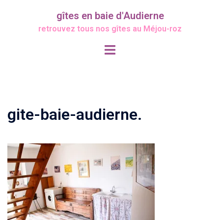
Aller
gîtes en baie d'Audierne
au
retrouvez tous nos gîtes au Méjou-roz
contenu
Ouvrir/fermer
le
menu
gite-baie-audierne.